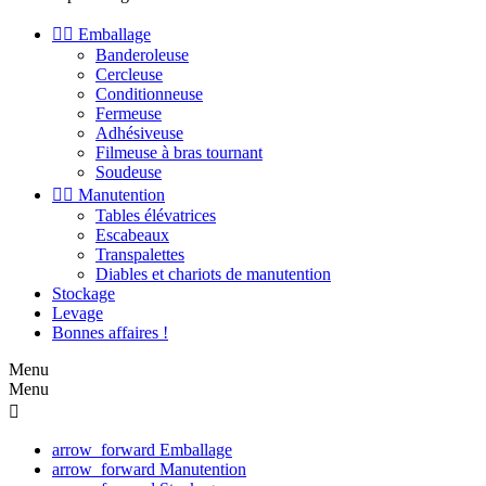


Emballage
Banderoleuse
Cercleuse
Conditionneuse
Fermeuse
Adhésiveuse
Filmeuse à bras tournant
Soudeuse


Manutention
Tables élévatrices
Escabeaux
Transpalettes
Diables et chariots de manutention
Stockage
Levage
Bonnes affaires !
Menu
Menu

arrow_forward
Emballage
arrow_forward
Manutention