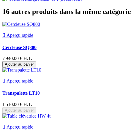
16 autres produits dans la même catégorie 

Aperçu rapide
Cercleuse SQ800
7 940,00 € H.T.
Ajouter au panier

Aperçu rapide
Transpalette LT10
1 510,00 € H.T.
Ajouter au panier

Aperçu rapide