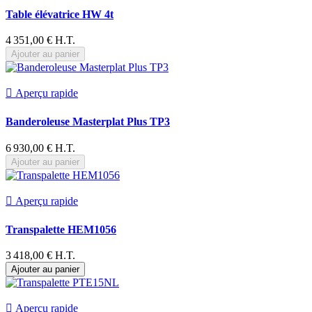
Table élévatrice HW 4t
4 351,00 € H.T.
Ajouter au panier

Aperçu rapide
Banderoleuse Masterplat Plus TP3
6 930,00 € H.T.
Ajouter au panier

Aperçu rapide
Transpalette HEM1056
3 418,00 € H.T.
Ajouter au panier

Aperçu rapide