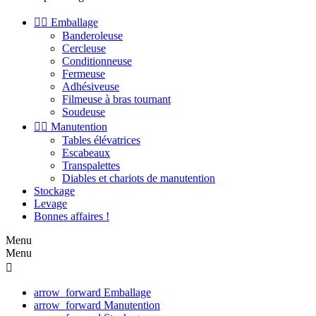


Emballage
Banderoleuse
Cercleuse
Conditionneuse
Fermeuse
Adhésiveuse
Filmeuse à bras tournant
Soudeuse


Manutention
Tables élévatrices
Escabeaux
Transpalettes
Diables et chariots de manutention
Stockage
Levage
Bonnes affaires !
Menu
Menu

arrow_forward
Emballage
arrow_forward
Manutention