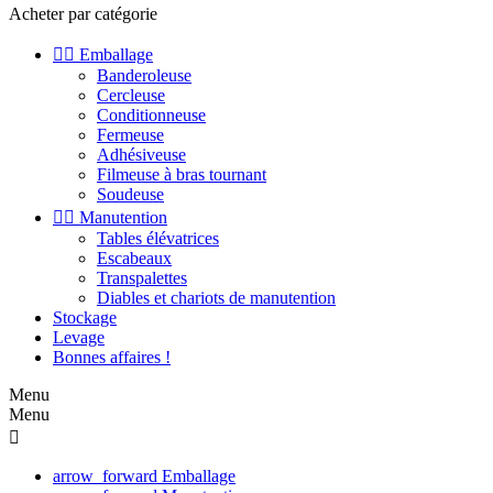
Acheter par catégorie


Emballage
Banderoleuse
Cercleuse
Conditionneuse
Fermeuse
Adhésiveuse
Filmeuse à bras tournant
Soudeuse


Manutention
Tables élévatrices
Escabeaux
Transpalettes
Diables et chariots de manutention
Stockage
Levage
Bonnes affaires !
Menu
Menu

arrow_forward
Emballage