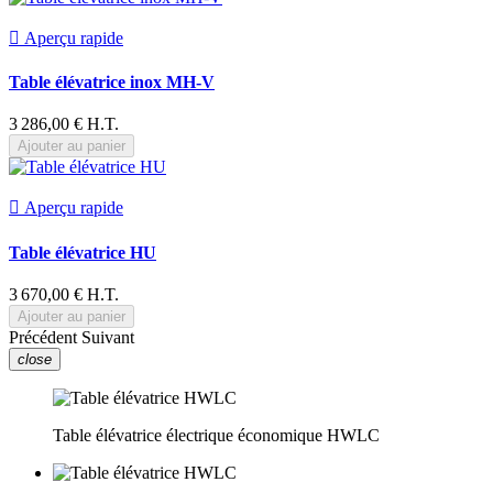

Aperçu rapide
Table élévatrice inox MH-V
3 286,00 € H.T.
Ajouter au panier

Aperçu rapide
Table élévatrice HU
3 670,00 € H.T.
Ajouter au panier
Précédent
Suivant
close
Table élévatrice électrique économique HWLC